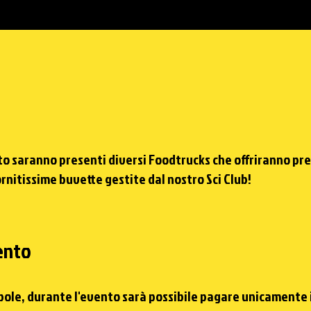
o saranno presenti diversi Foodtrucks che offriranno prel
ornitissime
buvette gestite dal nostro Sci Club
!
ento
ole, durante l'evento sarà possibile pagare
unicamente i