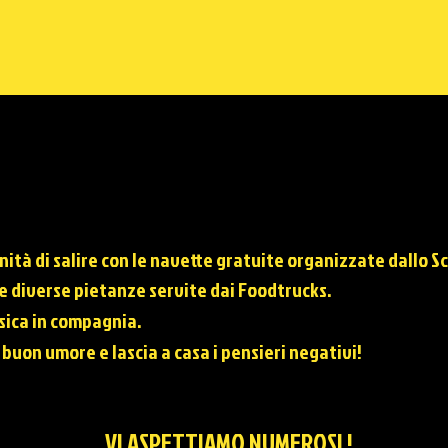
nità di salire con le navette
gratuite
organizzate dallo Sc
le diverse pietanze servite dai Foodtrucks.
sica in compagnia.
 buon umore e lascia a casa i pensieri negativi!
VI ASPETTIAMO NUMEROSI !