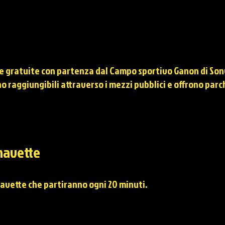
te gratuite con partenza dal Campo sportivo Ganon di So
no
raggiungibili
attraverso i mezzi pubblici e offrono parc
 navette
navette che partiranno ogni 20 minuti.