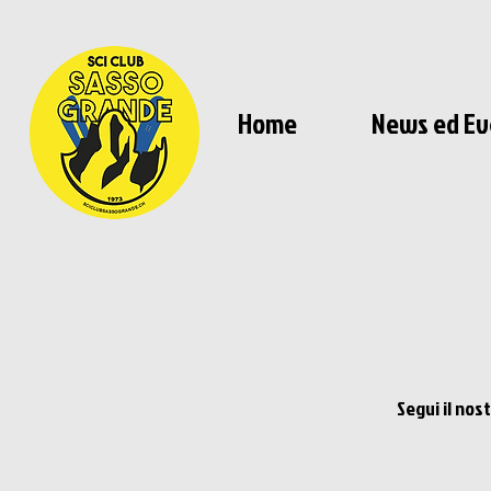
Home
News ed Ev
Segui il no