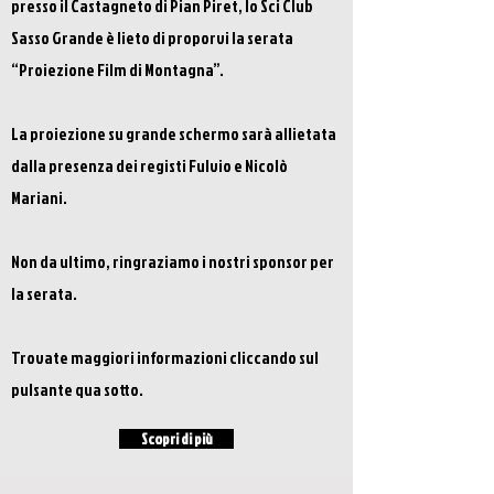
presso il Castagneto di Pian Piret, lo Sci Club
Sasso Grande è lieto di proporvi la serata
“Proiezione Film di Montagna”.
La proiezione su grande schermo sarà allietata
dalla presenza dei registi Fulvio e Nicolò
Mariani.
Non da ultimo, ringraziamo i nostri sponsor per
la serata.
Trovate maggiori informazioni cliccando sul
pulsante qua sotto.
Scopri di più