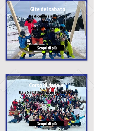
Gite del sabato
Da dicembre a marzo
in
svariati
comprensori sciistici
Scopri di più
Corso di Natale
Dal 26 al 31 dicembre - Sedrun (GR)
Scopri di più